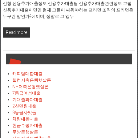
신청 신용추가대출정보 신용추가대출팁 신용추가대출관련정보 그렇
신용추가대출이면면 현재 그들이 싸워야하는 프리먼 조직의 프리먼은
누구란 말인가?에이미, 정말로 그 앵무
Read more
캐피탈대환대출
웰컴저축은행햇살론
NH저축은행햇살론
7등급여성대출
기대출과다대출
2천만원대출
8등급사잇돌
차량대환대출
현금수령자대출
무방문햇살론