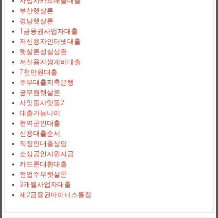
사업자카드매출대출
부산햇살론
경남햇살론
1금융권사업자대출
저신용자인터넷대출
햇살론성실상환
저신용자생계비대출
7천만원대출
주부대출저축은행
공무원햇살론
사잇돌사잇돌2
대출가능나이
현역군인대출
신용대출순서
직장인대출상담
소상공인지원자금
카드론대환대출
전업주부햇살론
3개월사업자대출
제2금융권마이너스통장