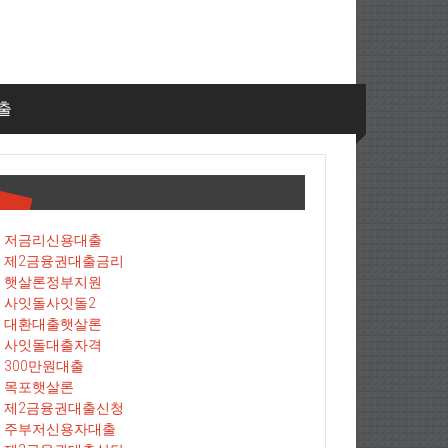
출
저금리신용대출
제2금융권대출금리
햇살론정부지원
사잇돌사잇돌2
대환대출햇살론
사잇돌대출자격
300만원대출
목포햇살론
제2금융권대출신청
주부저신용자대출