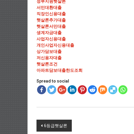
정부지원햇살론
서민대환대출
직장인신용대출
햇살론추가대출
햇살론서민대출
생계자금대출
사업자신용대출
개인사업자신용대출
상가담보대출
저신용자대출
햇살론조건
아파트담보대출한도조회
Spread to social
Post navigation
6등급햇살론