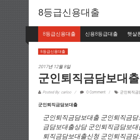
Skip to content
8등급신용대출
8등급신용대출
신용8등급대출
햇살
8등급신용대출
2017년 12월 8일
군인퇴직금담보대출
Posted By: carloo
0 Comment
군인퇴직금
군인퇴직금담보대출
군인퇴직금담보대출 군인퇴직금담
금담보대출상담 군인퇴직금담보대
퇴직금담보대출신청 군인퇴직금담