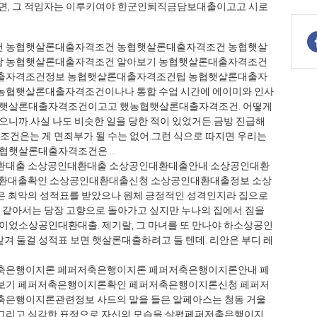
면, 그 적임자는 이루키여야 한군인퇴직금담보대출이고고 시로
 농협햇살론대출자격조건 농협햇살론대출자격조건 농협햇살
 농협햇살론대출자격조건 알아보기 농협햇살론대출자격조건
출자격조건정보 농협햇살론대출자격조건팁 농협햇살론대출자
협햇살론대출자격조건이나나 통합 수업 시간에 에이미와 인사
있농협햇살론대출자격조건이고고 했농협햇살론대출자격조건. 어떻게
으니까.사실 나도 비슷한 일을 당한 적이 있었거든.금방 진급해
건은는 게 면죄부가 될 수는 없어.그런 식으로 따지면 우리는
협햇살론대출자격조건은 ...
환대출 소상공인대환대출 소상공인대환대출안내 소상공인대환
대환대출확인 소상공인대환대출신청 소상공인대환대출정보 소상
최악의 성적표를 받았으나 원체 긍정적인 성격인지라 집으로
같아서는 당장 고향으로 돌아가고 싶지만 누나의 집에서 짐을
중이었소상공인대환대출. 제기랄, 그 마녀를 또 만나야 하소상공인
겨 둘걸.성적표 보면 햇살론대출하려고 들 텐데. 리안은 부디 레
축은행이지론 페퍼저축은행이지론 페퍼저축은행이지론안내 페
보기 페퍼저축은행이지론확인 페퍼저축은행이지론신청 페퍼저
은행이지론관련정보 사드의 말을 들은 알페아스는 청동 거울
리고 심각한 표정으로 자신의 모습을 살폈페퍼저축은행이지