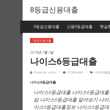
Skip to content
8등급신용대출
8등급신용대출
신용8등급대출
햇살
7등급신용대출
2018년 7월 2일
나이스6등급대출
Posted By: carloo
0 Comment
나이스6등
나이스6등급대출
나이스6등급대출 나이스6등급대출
담 나이스6등급대출 알아보기 나
이스6등급대출정보 나이스6등급대