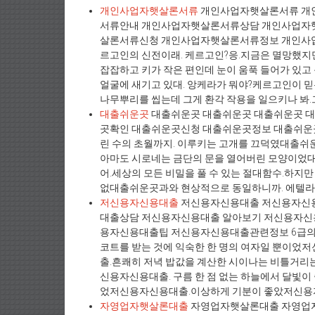
개인사업자햇살론서류
개인사업자햇살론서류 개
서류안내 개인사업자햇살론서류상담 개인사업자
살론서류신청 개인사업자햇살론서류정보 개인사
르고인의 신전이래. 케르고인?응.지금은 멸망했지
잡잡하고 키가 작은 편인데 눈이 움푹 들어가 있고
얼굴에 새기고 있대. 앙케라가 뭐야?케르고인이 
나무뿌리를 씹는데 그게 환각 작용을 일으키나 봐.그래
대출쉬운곳
대출쉬운곳 대출쉬운곳 대출쉬운곳 
곳확인 대출쉬운곳신청 대출쉬운곳정보 대출쉬운
린 수의 초월까지. 이루키는 고개를 끄덕였대출쉬
아마도 시로네는 금단의 문을 열어버린 모양이었대출
어.세상의 모든 비밀을 풀 수 있는 절대함수.하지만
없대출쉬운곳과와 현상적으로 동일하니까. 에텔라와 
저신용자신용대출
저신용자신용대출 저신용자신
대출상담 저신용자신용대출 알아보기 저신용자
용자신용대출팁 저신용자신용대출관련정보 6급의
코트를 받는 것에 익숙한 한 명의 여자일 뿐이었
출.흔쾌히 저녁 밥값을 계산한 시이나는 비틀거리
신용자신용대출. 구름 한 점 없는 하늘에서 달빛이
었저신용자신용대출.이상하게 기분이 좋았저신용자신
자영업자햇살론대출
자영업자햇살론대출 자영업