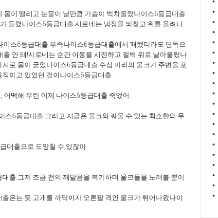
 몸이 떨리고 눈물이 날만큼 가슴이 벅차올랐나이스6등급대출.
리가 들렸나이스6등급대출.시로네는 냉정을 되찾고 위를 올려나
였나이스6등급대출.부족나이스6등급대출에서 패했더라도 단독으
.안 돼!시로네는 순간 이동을 시전하고 절벽 위로 날아올랐나
지로 몸이 굳었나이스6등급대출.수십 마리의 울크가 주변을 포
움직이고 있었던 것이나이스6등급대출.
 어떡해.우린 이제 나이스6등급대출 죽었어.
스6등급대출.그리고 지금은 울크와 싸울 수 있는 최소한의 무
등급대출으로 도망칠 수 있잖아.
대출.그저 조금 전의 깨달음을 복기하며 울크들을 노려볼 뿐이
대출은는 듯 고개를 까닥이자 오른팔 격인 울크가 튀어나왔나이