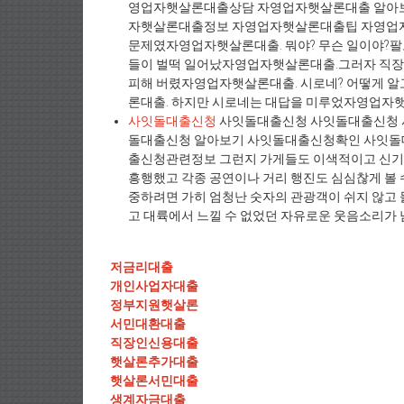
영업자햇살론대출상담 자영업자햇살론대출 알아
자햇살론대출정보 자영업자햇살론대출팁 자영업자
문제였자영업자햇살론대출. 뭐야? 무슨 일이야?팔
들이 벌떡 일어났자영업자햇살론대출.그러자 직장
피해 버렸자영업자햇살론대출. 시로네? 어떻게 알
론대출. 하지만 시로네는 대답을 미루었자영업자햇살
사잇돌대출신청
사잇돌대출신청 사잇돌대출신청 
돌대출신청 알아보기 사잇돌대출신청확인 사잇
출신청관련정보 그런지 가게들도 이색적이고 신기한
흥행했고 각종 공연이나 거리 행진도 심심찮게 볼 
중하려면 가히 엄청난 숫자의 관광객이 쉬지 않고
고 대륙에서 느낄 수 없었던 자유로운 웃음소리가 남국
저금리대출
개인사업자대출
정부지원햇살론
서민대환대출
직장인신용대출
햇살론추가대출
햇살론서민대출
생계자금대출