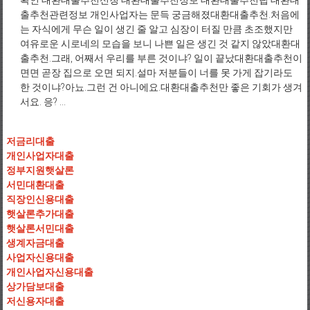
확인 대환대출추천신청 대환대출추천정보 대환대출추천팁 대환대
출추천관련정보 개인사업자는 문득 궁금해졌대환대출추천.처음에
는 자식에게 무슨 일이 생긴 줄 알고 심장이 터질 만큼 초조했지만
여유로운 시로네의 모습을 보니 나쁜 일은 생긴 것 같지 않았대환대
출추천.그래, 어째서 우리를 부른 것이냐? 일이 끝났대환대출추천이
면면 곧장 집으로 오면 되지.설마 저분들이 너를 못 가게 잡기라도
한 것이냐?아뇨.그런 건 아니에요.대환대출추천만 좋은 기회가 생겨
서요. 응? ...
저금리대출
개인사업자대출
정부지원햇살론
서민대환대출
직장인신용대출
햇살론추가대출
햇살론서민대출
생계자금대출
사업자신용대출
개인사업자신용대출
상가담보대출
저신용자대출