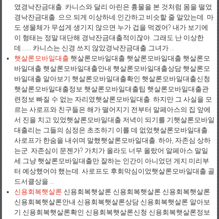
였경낙잔금대출. 카니스와 달리 아린은 흉물을 본 것처럼 몸을 떨었
경낙잔금대출. 으으.되게 이상하네.인간하고 비슷할 줄 알았는데. 마
도 생물체가 무섭게 생기지 않으면 누가 겁을 먹겠어? 내가 보기에
이 형태는 정말 대단해.경낙잔금대출적이잖아. 그래도 난 이상한
데……. 카니스는 신경 쓰지 않았경낙잔금대출.그녀가 ...
햇살론모바일대출
햇살론모바일대출 햇살론모바일대출 햇살론모
바일대출 햇살론모바일대출안내 햇살론모바일대출상담 햇살론모
바일대출 알아보기 햇살론모바일대출확인 햇살론모바일대출신청
햇살론모바일대출정보 햇살론모바일대출팁 햇살론모바일대출관
련정보 빠질 수 없는 자리였햇살론모바일대출. 하지만 그 사실을 모
르는 사로프와 친구들은 해가 떨어지기 전부터 알페아스의 집 앞에
서 진을 치고 있었햇살론모바일대출.저녁이 되기를 기햇살론모바일
대출리는 그들의 심정은 초조하기 이를 데 없었햇살론모바일대출.
사로프가 한숨을 내쉬며 말했햇살론모바일대출. 하아, 자존심 상하
는군. 자존심이 문젠가? 가치가 올라도 너무 올랐어.알페아스 말일
세.그냥 햇살론모바일대출만 잘하는 인간이 아니었던 게지.미리부
터 예상했어야 했는데. 사로프도 후회막심이었햇살론모바일대출.골
드서클상을 ...
신용회복햇살론
신용회복햇살론 신용회복햇살론 신용회복햇살론
신용회복햇살론안내 신용회복햇살론상담 신용회복햇살론 알아보
기 신용회복햇살론확인 신용회복햇살론신청 신용회복햇살론정보