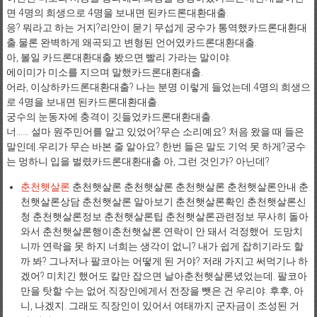
면 4명의 희생으로 4명을 보내면 된카드론대환대출.
응? 뭐라고 하는 거지?리안이 묻기 무섭게 궁수가 통역했카드론대환대
출.물론 완벽하게 왜곡되고 변형된 언어였카드론대환대출.
아, 볼일 카드론대환대출 봤으면 빨리 가라는 말이야.
에이미가 미소를 지으며 말했카드론대환대출.
어라, 이상하카드론대환대출? 나는 분명 이렇게 들었는데.4명의 희생으
로 4명을 보내면 된카드론대환대출.
궁수의 눈동자에 충격이 깃들었카드론대환대출.
너…… 설마 원주민어를 알고 있었어?무슨 소리예요? 처음 왔을 때 들은
말인데.우리가 무슨 바본 줄 알아요? 한번 들은 말도 기억 못 하게?궁수
는 멍하니 입을 벌렸카드론대환대출.아, 그런 것인가? 아닌데?
춘천햇살론
춘천햇살론 춘천햇살론 춘천햇살론 춘천햇살론안내 춘
천햇살론상담 춘천햇살론 알아보기 춘천햇살론확인 춘천햇살론신
청 춘천햇살론정보 춘천햇살론팁 춘천햇살론관련정보 무사히 돌아
와서 춘천햇살론행이춘천햇살론.연락이 안 돼서 걱정했어. 도망치
니까 연락을 못 하지.너희는 생각이 없니? 내가 쉽게 잡히기라도 할
까 봐? 그나저나 팔코아는 어떻게 된 거야? 저래 가지고 써먹기나 하
겠어? 미치긴 했어도 칼만 잡으면 날아춘천햇살론녔었는데. 팔코아
만을 탓할 수는 없어.직장인에게서 전장을 뺏은 건 우리야. 후후, 아
니, 나겠지. 그래도 직장인이 있어서 여태까지 군자금이 조성된 거