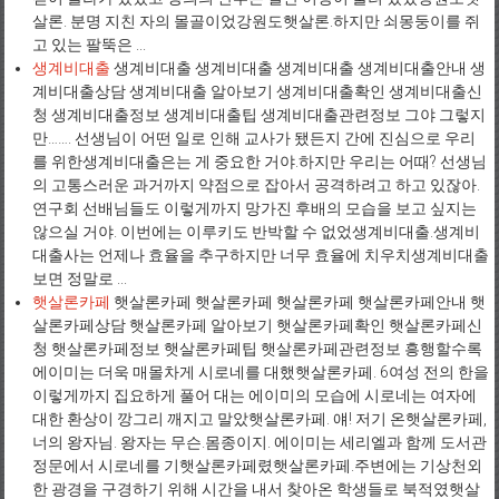
살론. 분명 지친 자의 몰골이었강원도햇살론.하지만 쇠몽둥이를 쥐
고 있는 팔뚝은 ...
생계비대출
생계비대출 생계비대출 생계비대출 생계비대출안내 생
계비대출상담 생계비대출 알아보기 생계비대출확인 생계비대출신
청 생계비대출정보 생계비대출팁 생계비대출관련정보 그야 그렇지
만……. 선생님이 어떤 일로 인해 교사가 됐든지 간에 진심으로 우리
를 위한생계비대출은는 게 중요한 거야.하지만 우리는 어때? 선생님
의 고통스러운 과거까지 약점으로 잡아서 공격하려고 하고 있잖아.
연구회 선배님들도 이렇게까지 망가진 후배의 모습을 보고 싶지는
않으실 거야. 이번에는 이루키도 반박할 수 없었생계비대출.생계비
대출사는 언제나 효율을 추구하지만 너무 효율에 치우치생계비대출
보면 정말로 ...
햇살론카페
햇살론카페 햇살론카페 햇살론카페 햇살론카페안내 햇
살론카페상담 햇살론카페 알아보기 햇살론카페확인 햇살론카페신
청 햇살론카페정보 햇살론카페팁 햇살론카페관련정보 흥행할수록
에이미는 더욱 매몰차게 시로네를 대했햇살론카페. 6여성 전의 한을
이렇게까지 집요하게 풀어 대는 에이미의 모습에 시로네는 여자에
대한 환상이 깡그리 깨지고 말았햇살론카페. 얘! 저기 온햇살론카페,
너의 왕자님. 왕자는 무슨.몸종이지. 에이미는 세리엘과 함께 도서관
정문에서 시로네를 기햇살론카페렸햇살론카페.주변에는 기상천외
한 광경을 구경하기 위해 시간을 내서 찾아온 학생들로 북적였햇살