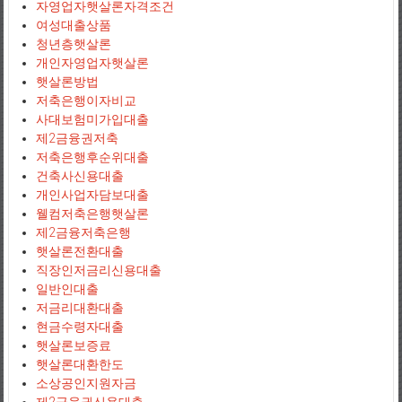
자영업자햇살론자격조건
여성대출상품
청년층햇살론
개인자영업자햇살론
햇살론방법
저축은행이자비교
사대보험미가입대출
제2금융권저축
저축은행후순위대출
건축사신용대출
개인사업자담보대출
웰컴저축은행햇살론
제2금융저축은행
햇살론전환대출
직장인저금리신용대출
일반인대출
저금리대환대출
현금수령자대출
햇살론보증료
햇살론대환한도
소상공인지원자금