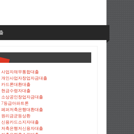
출
사업자채무통합대출
개인사업자창업자금대출
카드론대환대출
현금수령자대출
소상공인창업자금대출
7등급아파트론
페퍼저축은행대환대출
원리금균등상환
신용카드소지자대출
저축은행저신용자대출