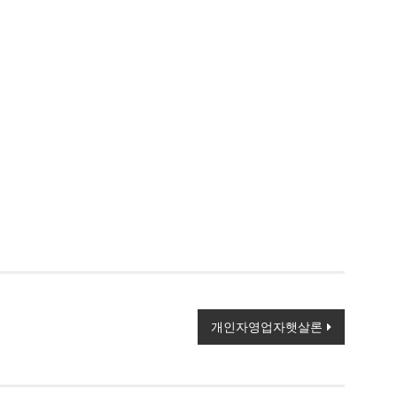
개인자영업자햇살론