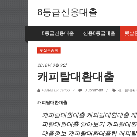
Skip to content
8등급신용대출
8등급신용대출
신용8등급대출
햇살
햇살론중복
2018년 3월 9일
캐피탈대환대출
Posted By: carloo
0 Comment
캐피탈대환
캐피탈대환대출
캐피탈대환대출 캐피탈대환대출 
피탈대환대출 알아보기 캐피탈대
대출정보 캐피탈대환대출팁 캐피