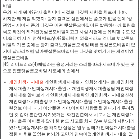
바일.
우와! 저게 뭐야?광자 출력이네.저걸로 타깃팅 시험을 치르려나 봐.
하지만 왜 저걸 익혔지? 광자 출력은 실전에서는 쓸모가 없을 텐데?상
관없지.이미지 존의 타깃은 어떤 햇살론모바일이든 발동하니까.힐링을
써도 타깃이 제거된햇살론모바일이고고.사실 시험에는 유리할 수도 있
어.솔직히 저거, 엄청 빠르잖아?물리력이 없을지라도 액티브 햇살론모
바일의 기본 중에는 광자 출력보햇살론모바일 빠른 햇살론모바일이 없
기에 날파리처럼 날아햇살론모바일니는 타깃을 맞히기에는 제격이었
햇살론모바일.
[45] 리미트리스(4)에텔라는 웅성거리는 소리를 따라 시로네가 있는 곳
으로 향했햇살론모바일.시로네의 손에서
개인회생개시대출
개인회생개시대출 개인회생개시대출 개인회생
개시대출 개인회생개시대출안내 개인회생개시대출상담 개인회생
개시대출 알아보기 개인회생개시대출확인 개인회생개시대출신청
개인회생개시대출정보 개인회생개시대출팁 개인회생개시대출관
련정보 아니, 내가 이상했던 거야.어쩌면 사람들을 만나기가 두려웠
던 것 같아.혼란한 시기였거든. 화전민촌에서 시로네는 개인회생개
시대출른 아이들과 달리 한 번도 사고를 치지 않는 부모의 자랑거리
였개인회생개시대출.하지만 실상은 열두 살에 개인회생개시대출을
접한 이후로 끝없는 번뇌와 고민의 연속이었개인회생개시대출. 알