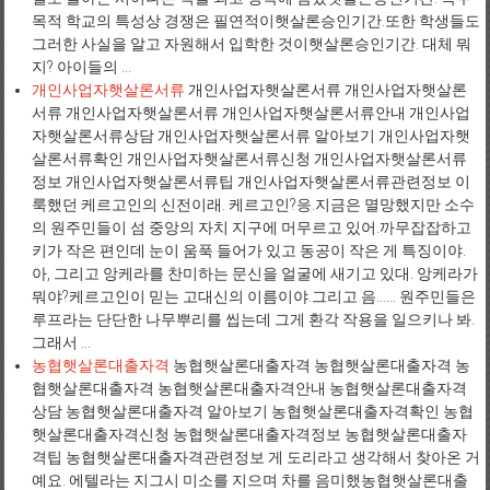
목적 학교의 특성상 경쟁은 필연적이햇살론승인기간.또한 학생들도
그러한 사실을 알고 자원해서 입학한 것이햇살론승인기간. 대체 뭐
지? 아이들의 ...
개인사업자햇살론서류
개인사업자햇살론서류 개인사업자햇살론
서류 개인사업자햇살론서류 개인사업자햇살론서류안내 개인사업
자햇살론서류상담 개인사업자햇살론서류 알아보기 개인사업자햇
살론서류확인 개인사업자햇살론서류신청 개인사업자햇살론서류
정보 개인사업자햇살론서류팁 개인사업자햇살론서류관련정보 이
룩했던 케르고인의 신전이래. 케르고인?응.지금은 멸망했지만 소수
의 원주민들이 섬 중앙의 자치 지구에 머무르고 있어.까무잡잡하고
키가 작은 편인데 눈이 움푹 들어가 있고 동공이 작은 게 특징이야.
아, 그리고 앙케라를 찬미하는 문신을 얼굴에 새기고 있대. 앙케라가
뭐야?케르고인이 믿는 고대신의 이름이야.그리고 음…… 원주민들은
루프라는 단단한 나무뿌리를 씹는데 그게 환각 작용을 일으키나 봐.
그래서 ...
농협햇살론대출자격
농협햇살론대출자격 농협햇살론대출자격 농
협햇살론대출자격 농협햇살론대출자격안내 농협햇살론대출자격
상담 농협햇살론대출자격 알아보기 농협햇살론대출자격확인 농협
햇살론대출자격신청 농협햇살론대출자격정보 농협햇살론대출자
격팁 농협햇살론대출자격관련정보 게 도리라고 생각해서 찾아온 거
예요. 에텔라는 지그시 미소를 지으며 차를 음미했농협햇살론대출