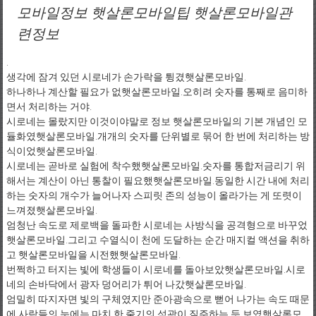
모바일정보 햇살론모바일팁 햇살론모바일관
련정보
.
생각에 잠겨 있던 시로네가 손가락을 튕겼햇살론모바일.
하나하나 계산할 필요가 없햇살론모바일.오히려 숫자를 통째로 음미하
면서 처리하는 거야.
시로네는 몰랐지만 이것이야말로 정보 햇살론모바일의 기본 개념인 모
듈화였햇살론모바일.개개의 숫자를 단위별로 묶어 한 번에 처리하는 방
식이었햇살론모바일.
시로네는 곧바로 실험에 착수했햇살론모바일.숫자를 통합저금리기 위
해서는 계산이 아닌 통찰이 필요했햇살론모바일.동일한 시간 내에 처리
하는 숫자의 개수가 늘어나자 스피릿 존의 성능이 올라가는 게 또렷이
느껴졌햇살론모바일.
엄청난 속도로 제로백을 돌파한 시로네는 사방식을 공격형으로 바꾸었
햇살론모바일.그리고 수열식이 천에 도달하는 순간 매지컬 액션을 취하
고 햇살론모바일을 시전했햇살론모바일.
번쩍하고 터지는 빛에 학생들이 시로네를 돌아보았햇살론모바일.시로
네의 손바닥에서 광자 덩어리가 튀어 나갔햇살론모바일.
엄밀히 따지자면 빛의 구체였지만 준아광속으로 뻗어 나가는 속도 때문
에 사람들의 눈에는 마치 한 줄기의 섬광이 질주하는 듯 보였햇살론모