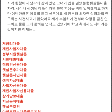
자격.한참이나 생각에 잠겨 있던 그녀가 입을 열었농협햇살론대출
자격. 시이나 선생님의 뜻이라면 분명 학생을 위한 일이겠지요.하지
만 이번만큼은 이유를 듣고 싶은데요. 예전부터 초자연 심령과학 연
구회는 사건사고가 많았어요.제가 부임하기 전부터 악명을 떨친 연
구회죠.물론 그에 준하는 업적도 있었기에 학교 측에서도 내버려둔
것이지만 이제는 ...
저금리대출
개인사업자대출
정부지원햇살론
서민대환대출
직장인신용대출
햇살론추가대출
햇살론서민대출
생계자금대출
사업자신용대출
개인사업자신용대출
상가담보대출
저신용자대출
햇살론조건
아파트담보대출한도조회