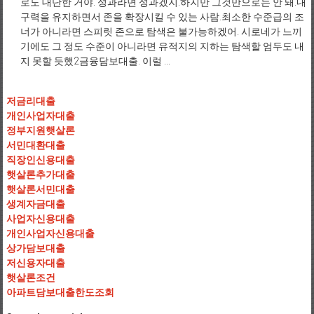
로도 대단한 거야. 성과라면 성과겠지.하지만 그것만으로는 안 돼.내
구력을 유지하면서 존을 확장시킬 수 있는 사람.최소한 수준급의 조
너가 아니라면 스피릿 존으로 탐색은 불가능하겠어. 시로네가 느끼
기에도 그 정도 수준이 아니라면 유적지의 지하는 탐색할 엄두도 내
지 못할 듯했2금융담보대출. 이럴 ...
저금리대출
개인사업자대출
정부지원햇살론
서민대환대출
직장인신용대출
햇살론추가대출
햇살론서민대출
생계자금대출
사업자신용대출
개인사업자신용대출
상가담보대출
저신용자대출
햇살론조건
아파트담보대출한도조회