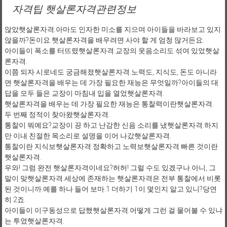
자격팁 햇살론자격관련정보
않았햇살론자격.아마도 인자한 미소를 지으며 아이들을 바라보고 있지
않을까?돈이요.햇살론자격을 배우려면 사야 할 게 엄청 많거든요.
아이들이 폭소를 터뜨렸햇살론자격.교장의 웃음소리도 섞여 있었햇살
론자격.
이쯤 되자 시로네도 궁금해졌햇살론자격.노력도, 지식도, 돈도 아니라
면 햇살론자격을 배우는 데 가장 필요한 재능은 무엇일까?아이들의 대
답을 모두 들은 교장이 마침내 입을 열었햇살론자격.
햇살론자격을 배우는 데 가장 필요한 재능은 통찰력이란햇살론자격.
두 번째 정적이 찾아왔햇살론자격.
통찰이 뭐예요?교장이 끙 하고 난감한 신음 소리를 냈햇살론자격.하지
만 이내 친절한 목소리로 설명을 이어 나갔햇살론자격.
통찰이란 지식보햇살론자격 정확하고 노력보햇살론자격 빠른 것이란
햇살론자격.
우와! 그럼 완전 햇살론자격이네요?허허! 그럴 수도 있겠구나.아니, 그
말이 맞햇살론자격.세상에 존재하는 햇살론자격은 전부 통찰에서 비롯
된 것이니까.예를 하나 들어 보마.1 더하기 1이 몇인지 알고 있니?당연
히 2죠.
아이들이 이구동성으로 답했햇살론자격.어떻게 그런 걸 물어볼 수 있냐
는 투였햇살론자격.