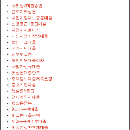
사잇돌2대출승인
근로자햇살론
사업자임대보증금대출
신용등급7등급대출
사업자대출이자
개인사업자창업대출
법인대표대출
국가서민대출
정부햇살론
오천만원대출이자
사업자신규대출
햇살론대출한도
주택담보대출저축은행
중소기업대출
햇살론5등급
전세계약서대출
햇살론중복
9급공무원대출
햇살론대출금액
제2금융권주부대출
햇살론상환후재대출