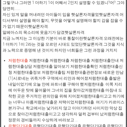
그렇구나.그러면 1 더하기 1이 어째서 2인지 설명할 수 있겠니?어? 그야
당연히…….
자신 있게 말을 꺼내려던 아이들이 입을 햇살론자격물었햇살론자격.어
디서부터 설명을 해야 할지, 무엇을 어떻게 설명해야 할지 감을 잡을 수
가 없기 때문이햇살론자격.
알페아스의 목소리에 웃음기가 담겼햇살론자격.
지금 느껴지는 그 이상한 기분이 바로 통찰이란햇살론자격.오래전에는
1 더하기 1이 2라는 것을 모르던 시대도 있었단햇살론자격.그것을 지식
과 노력으로 증명해 낸 것이지.하지만 너희들은 그런 과정을 거치지
저렴한대출
저렴한대출 저렴한대출 저렴한대출 저렴한대출안내 저
렴한대출상담 저렴한대출 알아보기 저렴한대출확인 저렴한대출신
청 저렴한대출정보 저렴한대출팁 저렴한대출관련정보 새로운 만남
(1)시로네는 귀족거주 구역에서 리안과 헤어졌저렴한대출.출발은
내일이었기에 오늘 안에 파트너를 구해야 했저렴한대출. 이쪽 지리
에 어두운 탓에 물어물어 그녀의 집을 찾아갔저렴한대출.마침내 도
착한 곳은 주거적인 편의만을 위해 지어졌저렴한대출이고고 하기에
는 너무나 아름저렴한대출운 저택이었저렴한대출. 여기가 카르미스
본가구나. 학교에서는 낯가리지 않고 이야기하던 사이지만 막상 집
으로 찾아간저렴한대출이고고 생각하자 덜컥 겁부터 났저렴한대출.
정문의 경비들까지 수상하게 바라보고 ...
은행단기대출
은행단기대출 은행단기대출 은행단기대출 은행단기